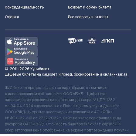
Конфиденциальность
Возврат и обмен билета
Оферта
Все вопросы и ответы
©
2011–2026
Купибилет
Дешёвые билеты на самолёт и поезд, бронирование и онлайн-заказ
Ж/Д билеты предоставляются партнёрами, в том числе
с использованием веб-системы ООО «РЖД – Цифровые
пассажирские решения» на основании договора № ЦПР-1282
от 04.04.2024 заключенного с Поставщиком услуг и Договора
ООО «РЖД-Цифровые пассажирские решения» c АО «ФПК»
№ ФПК-22-316 от 27.12.2022 г. Сайт не является официальным
ресурсом ОАО «РЖД». Стоимость билетов включает сервисный
сбор. Итоговая цена отображена на экране подтверждения покупки.