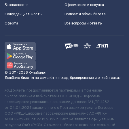
Безопасность
Оформление и покупка
Конфиденциальность
Возврат и обмен билета
Оферта
Все вопросы и ответы
©
2011–2026
Купибилет
Дешёвые билеты на самолёт и поезд, бронирование и онлайн-заказ
Ж/Д билеты предоставляются партнёрами, в том числе
с использованием веб-системы ООО «РЖД – Цифровые
пассажирские решения» на основании договора № ЦПР-1282
от 04.04.2024 заключенного с Поставщиком услуг и Договора
ООО «РЖД-Цифровые пассажирские решения» c АО «ФПК»
№ ФПК-22-316 от 27.12.2022 г. Сайт не является официальным
ресурсом ОАО «РЖД». Стоимость билетов включает сервисный