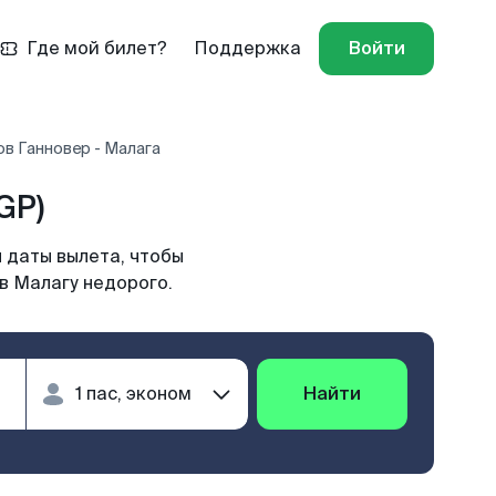
Где мой билет?
Поддержка
Войти
в Ганновер - Малага
GP)
 даты вылета, чтобы
в Малагу недорого.
Найти