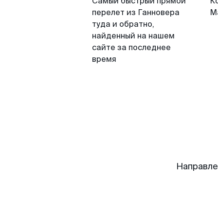
Самый быстрый прямой
К
перелет из Ганновера
М
туда и обратно,
найденный на нашем
сайте за последнее
время
Направле