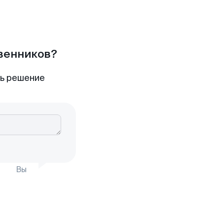
твенников?
ть решение
Вы