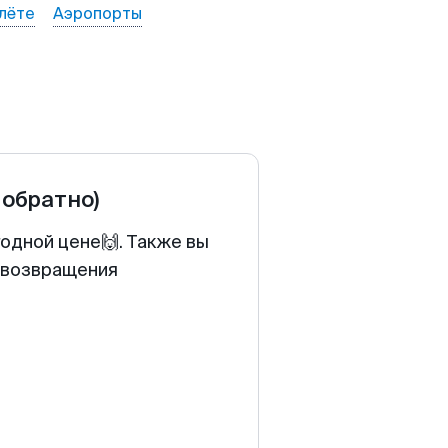
лёте
Аэропорты
 обратно)
годной цене🙌. Также вы
у возвращения