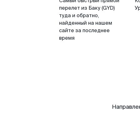
Самый быстрый прямой
К
перелет из Баку (GYD)
У
туда и обратно,
найденный на нашем
сайте за последнее
время
Направлен