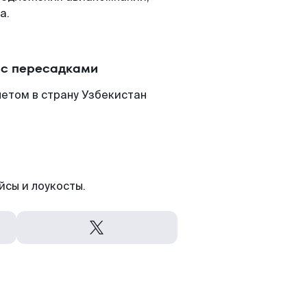
а.
и с пересадками
летом в страну Узбекистан
йсы и лоукосты.