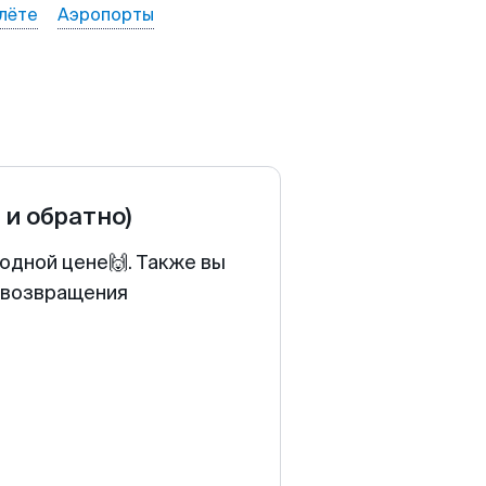
лёте
Аэропорты
 и обратно)
годной цене🙌. Также вы
у возвращения