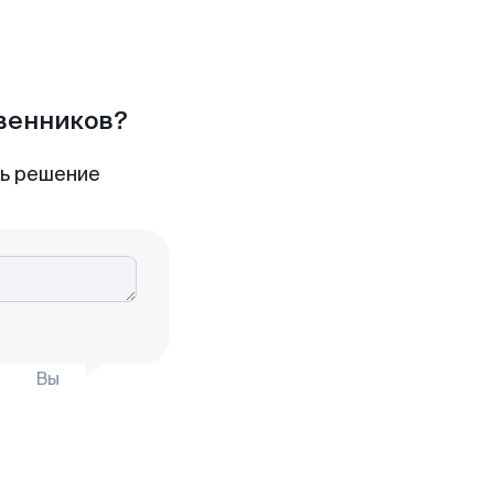
твенников?
ть решение
Вы