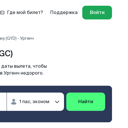
Где мой билет?
Поддержка
Войти
ку (GYD) - Ургенч
GC)
 даты вылета, чтобы
в Ургенч недорого.
Найти