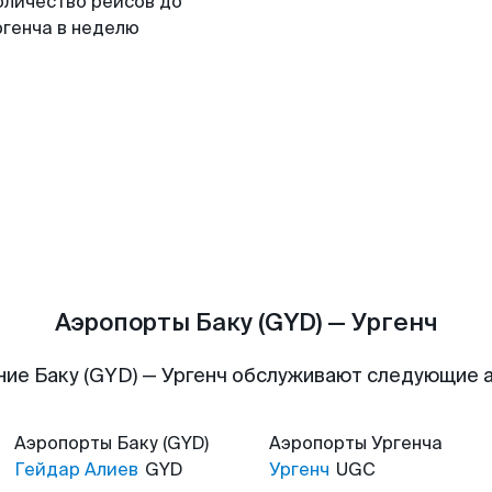
оличество рейсов до
ргенча в неделю
Аэропорты Баку (GYD) — Ургенч
ие Баку (GYD) — Ургенч обслуживают следующие
Аэропорты
Баку (GYD)
Аэропорты
Ургенча
Гейдар Алиев
GYD
Ургенч
UGC