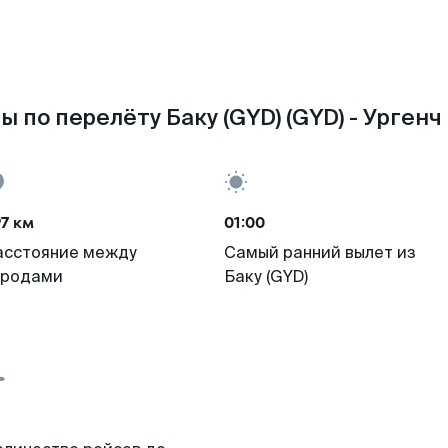
 по перелёту Баку (GYD) (GYD) - Ургенч
7 км
01:00
асстояние между
Самый ранний вылет из
ородами
Баку (GYD)