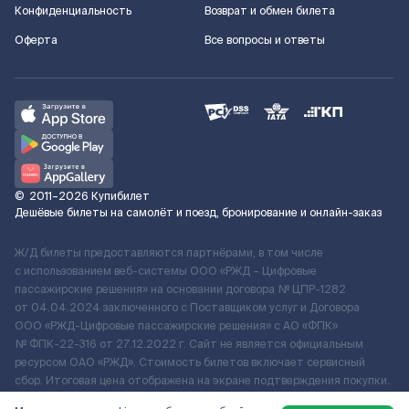
Конфиденциальность
Возврат и обмен билета
Оферта
Все вопросы и ответы
©
2011–2026
Купибилет
Дешёвые билеты на самолёт и поезд, бронирование и онлайн-заказ
Ж/Д билеты предоставляются партнёрами, в том числе
с использованием веб-системы ООО «РЖД – Цифровые
пассажирские решения» на основании договора № ЦПР-1282
от 04.04.2024 заключенного с Поставщиком услуг и Договора
ООО «РЖД-Цифровые пассажирские решения» c АО «ФПК»
№ ФПК-22-316 от 27.12.2022 г. Сайт не является официальным
ресурсом ОАО «РЖД». Стоимость билетов включает сервисный
сбор. Итоговая цена отображена на экране подтверждения покупки.
По вопросам рассмотрения обращений, жалоб, претензий граждан