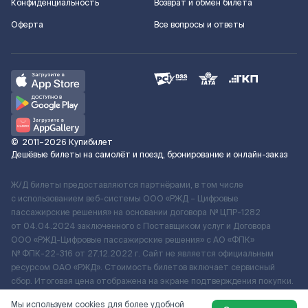
Конфиденциальность
Возврат и обмен билета
Оферта
Все вопросы и ответы
©
2011–2026
Купибилет
Дешёвые билеты на самолёт и поезд, бронирование и онлайн-заказ
Ж/Д билеты предоставляются партнёрами, в том числе
с использованием веб-системы ООО «РЖД – Цифровые
пассажирские решения» на основании договора № ЦПР-1282
от 04.04.2024 заключенного с Поставщиком услуг и Договора
ООО «РЖД-Цифровые пассажирские решения» c АО «ФПК»
№ ФПК-22-316 от 27.12.2022 г. Сайт не является официальным
ресурсом ОАО «РЖД». Стоимость билетов включает сервисный
сбор. Итоговая цена отображена на экране подтверждения покупки.
По вопросам рассмотрения обращений, жалоб, претензий граждан
Мы используем cookies для более удобной