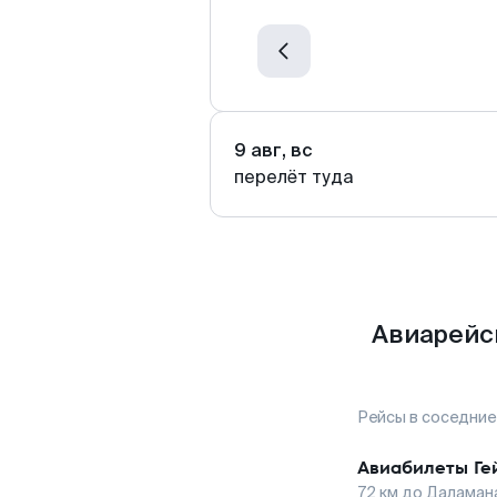
9 авг, вс
перелёт туда
Авиарейсы
Рейсы в соседние
Авиабилеты
Ге
72
км до
Даламан