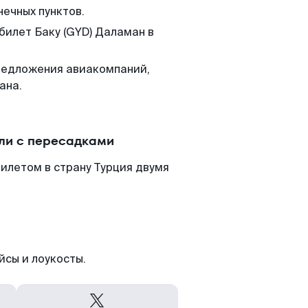
нечных пунктов.
билет Баку (GYD) Даламан в
редложения авиакомпаний,
ана.
ли с пересадками
билетом в страну Турция двумя
йсы и лоукосты.