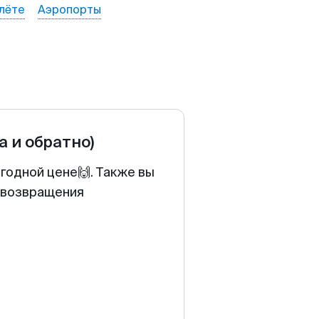
лёте
Аэропорты
а и обратно)
ыгодной цене🙌. Также вы
у возвращения