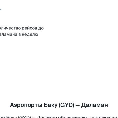
оличество рейсов до
аламана в неделю
Аэропорты Баку (GYD) — Даламан
ие Баку (GYD) — Даламан обслуживают следующие