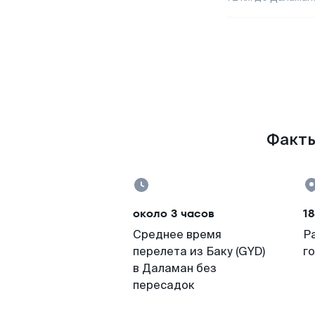
Факты
около 3 часов
18
Среднее время
Р
перелета из Баку (GYD)
г
в Даламан без
пересадок