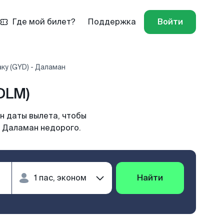
Где мой билет?
Поддержка
Войти
ку (GYD) - Даламан
DLM)
н даты вылета, чтобы
в Даламан недорого.
Найти