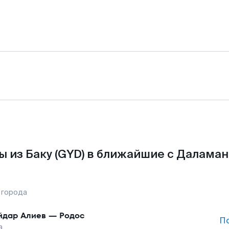
 из Баку (GYD) в ближайшие с Далама
 города
йдар Алиев
—
Родос
П
а