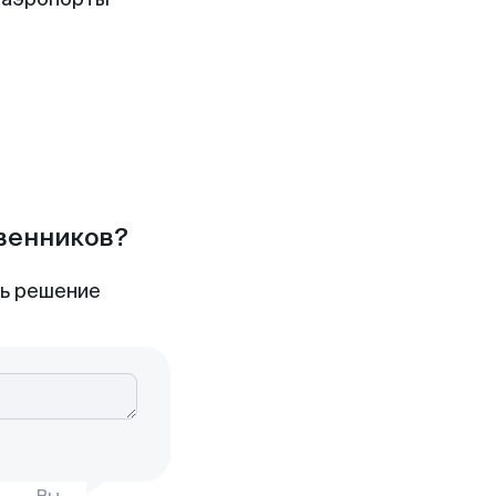
твенников?
ть решение