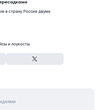
пересадками
ом в страну Россия двумя
йсы и лоукосты.
 идеями