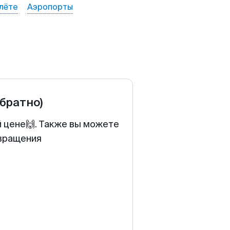
лёте
Аэропорты
обратно)
й цене🙌. Также вы можете
звращения