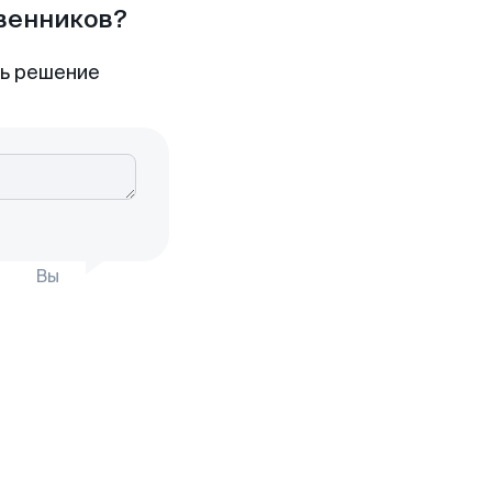
твенников?
ть решение
Вы