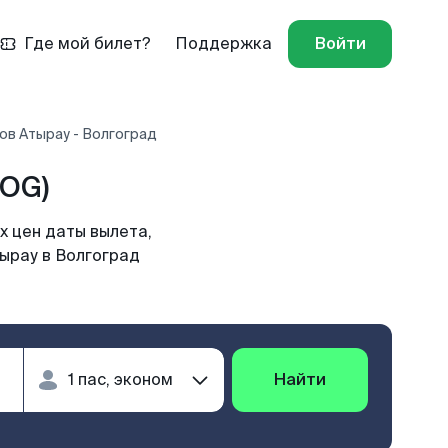
Где мой билет?
Поддержка
Войти
ов Атырау - Волгоград
VOG)
х цен даты вылета,
ырау в Волгоград
Найти