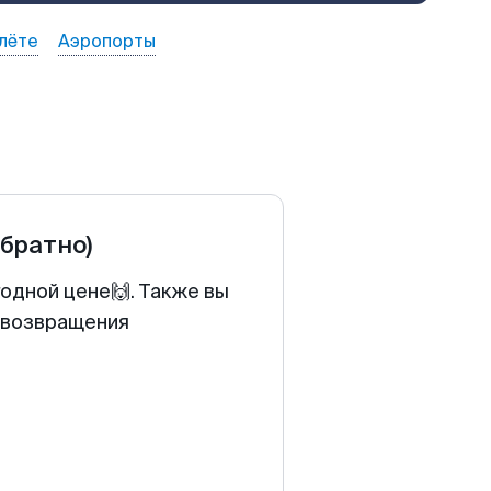
лёте
Аэропорты
обратно)
годной цене🙌. Также вы
у возвращения