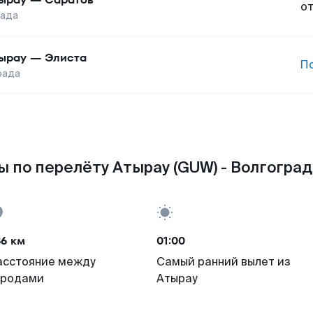
о
рада
ырау
—
Элиста
П
рада
 по перелёту Атырау (GUW) - Волгоград
86 км
01:00
асстояние между
Самый ранний вылет из
ородами
Атырау