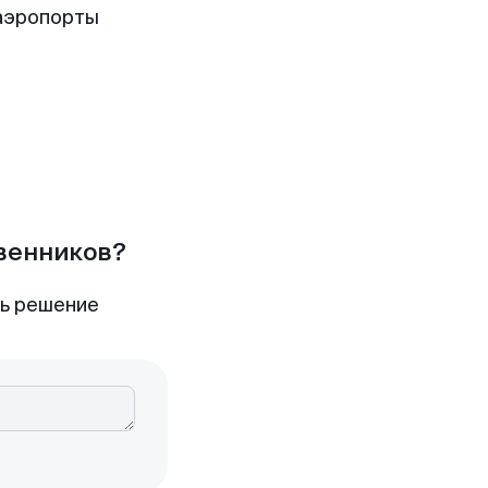
аэропорты
твенников?
ть решение