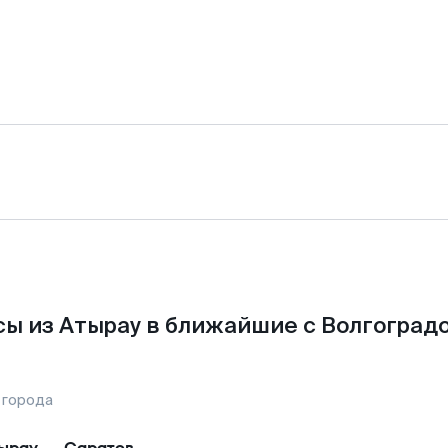
ы из Атырау в ближайшие с Волгоград
 города
ырау
—
Саратов