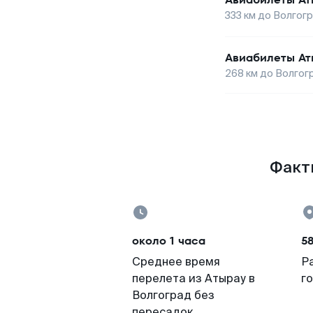
333
км до
Волгог
Авиабилеты
Ат
268
км до
Волгог
Факты
около 1 часа
5
Среднее время
Р
перелета из Атырау в
г
Волгоград без
пересадок