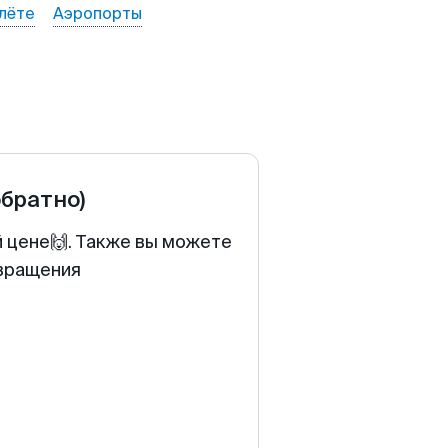
лёте
Аэропорты
обратно)
й цене🙌. Также вы можете
звращения