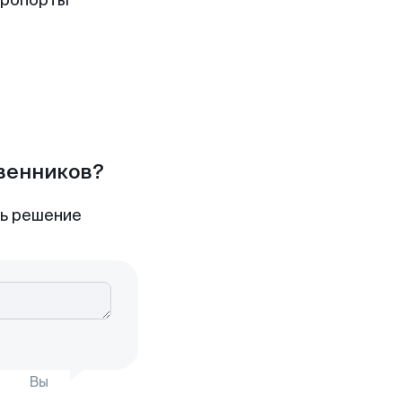
эропорты
твенников?
ть решение
Вы