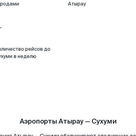
ородами
Атырау
оличество рейсов до
ухуми в неделю
Аэропорты Атырау — Сухуми