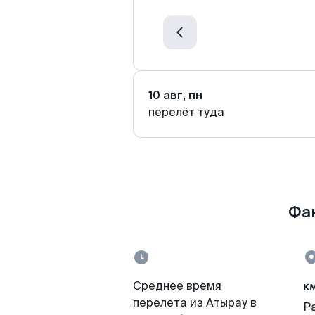
10 авг, пн
перелёт туда
Фак
к
Среднее время
перелета из Атырау в
Р