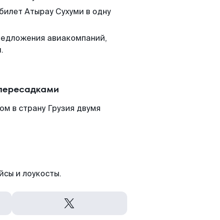
билет Атырау Сухуми в одну
редложения авиакомпаний,
.
 пересадками
ом в страну Грузия двумя
йсы и лоукосты.