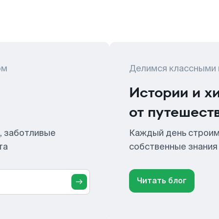
ом
Делимся классными
Истории и х
от путешест
, заботливые
Каждый день строим
та
собственные знания
Читать блог