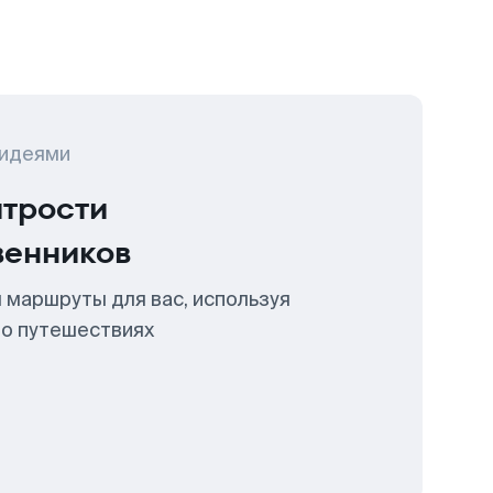
 идеями
итрости
венников
 маршруты для вас, используя
 о путешествиях