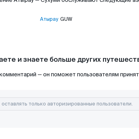
ение Атырау — Сухуми обслуживают следующие а
Атырау
GUW
аете и знаете больше других путешес
комментарий — он поможет пользователям приня