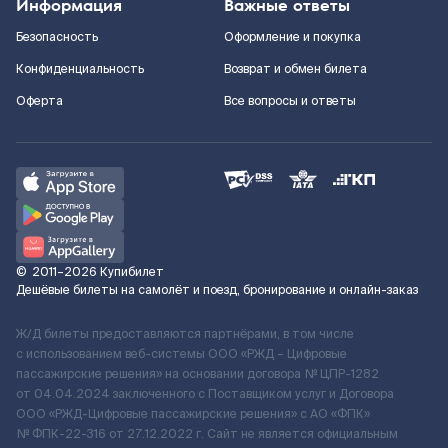
Информация
Важные ответы
Безопасность
Оформление и покупка
Конфиденциальность
Возврат и обмен билета
Оферта
Все вопросы и ответы
©
2011–2026
Купибилет
Дешёвые билеты на самолёт и поезд, бронирование и онлайн-заказ
Ж/Д билеты предоставляются партнёрами, в том числе
с использованием веб-системы ООО «РЖД – Цифровые
пассажирские решения» на основании договора № ЦПР-1282
от 04.04.2024 заключенного с Поставщиком услуг и Договора
ООО «РЖД-Цифровые пассажирские решения» c АО «ФПК»
№ ФПК-22-316 от 27.12.2022 г. Сайт не является официальным