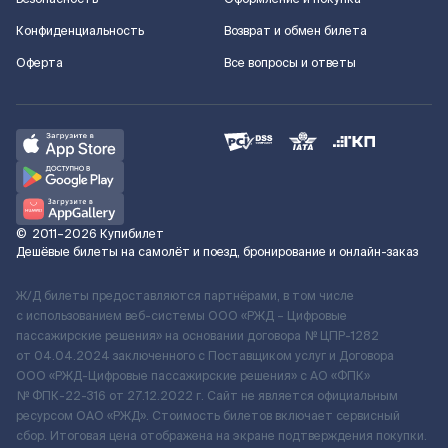
Конфиденциальность
Возврат и обмен билета
Оферта
Все вопросы и ответы
©
2011–2026
Купибилет
Дешёвые билеты на самолёт и поезд, бронирование и онлайн-заказ
Ж/Д билеты предоставляются партнёрами, в том числе
с использованием веб-системы ООО «РЖД – Цифровые
пассажирские решения» на основании договора № ЦПР-1282
от 04.04.2024 заключенного с Поставщиком услуг и Договора
ООО «РЖД-Цифровые пассажирские решения» c АО «ФПК»
№ ФПК-22-316 от 27.12.2022 г. Сайт не является официальным
ресурсом ОАО «РЖД». Стоимость билетов включает сервисный
сбор. Итоговая цена отображена на экране подтверждения покупки.