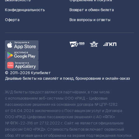
Безопасность
Оформление и покупка
Конфиденциальность
Возврат и обмен билета
Оферта
Все вопросы и ответы
©
2011–2026
Купибилет
Дешёвые билеты на самолёт и поезд, бронирование и онлайн-заказ
Ж/Д билеты предоставляются партнёрами, в том числе
с использованием веб-системы ООО «РЖД – Цифровые
пассажирские решения» на основании договора № ЦПР-1282
от 04.04.2024 заключенного с Поставщиком услуг и Договора
ООО «РЖД-Цифровые пассажирские решения» c АО «ФПК»
№ ФПК-22-316 от 27.12.2022 г. Сайт не является официальным
ресурсом ОАО «РЖД». Стоимость билетов включает сервисный
сбор. Итоговая цена отображена на экране подтверждения покупки.