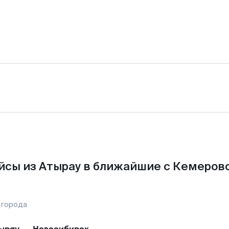
йсы из Атырау в ближайшие с Кемерово
 города
ырау
—
Новосибирск