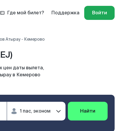
Где мой билет?
Поддержка
Войти
ов Атырау - Кемерово
EJ)
 цен даты вылета,
тырау в Кемерово
Найти