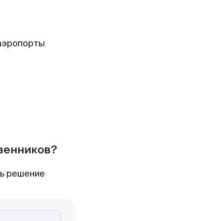
аэропорты
твенников?
ть решение