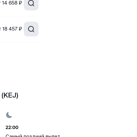
т
14 658 ₽
т
18 457 ₽
(KEJ)
22:00
Самый поздний вылет