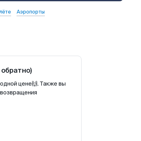
лёте
Аэропорты
и обратно)
одной цене🙌. Также вы
у возвращения