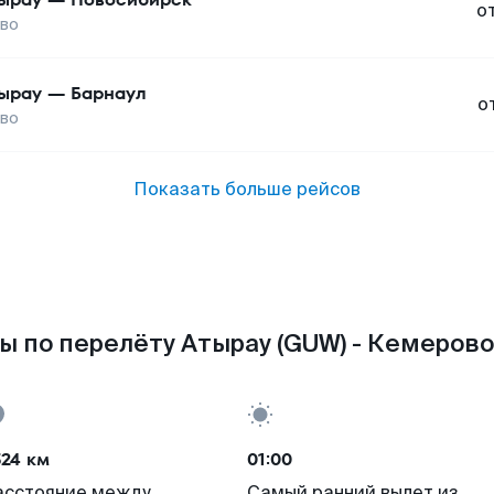
о
во
ырау
—
Барнаул
о
во
Показать больше рейсов
ы по перелёту Атырау (GUW) - Кемерово 
524 км
01:00
асстояние между
Самый ранний вылет из