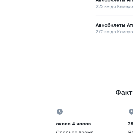
222
км до
Кемеро
Авиабилеты
Ат
270
км до
Кемеро
Факт
около 4 часов
2
Среднее время
Р