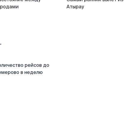
ородами
Атырау
оличество рейсов до
емерово в неделю