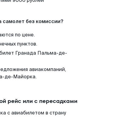
елями 9000 рублей
а самолет без комиссии?
аются по цене.
нечных пунктов.
 билет Гранада Пальма-де-
редложения авиакомпаний,
ма-де-Майорка.
й рейс или с пересадками
а с авиабилетом в страну