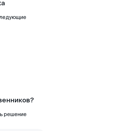
ка
следующие
твенников?
ть решение