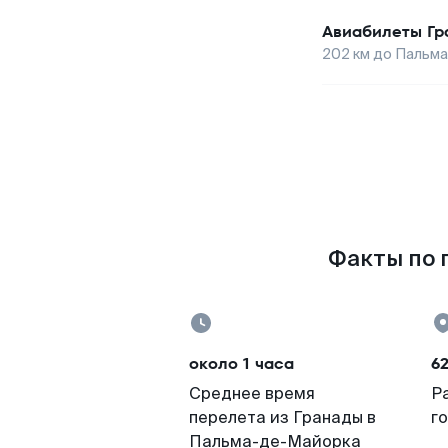
Авиабилеты
Гр
202
км до
Пальма
Факты по 
около 1 часа
6
Среднее время
Р
перелета из Гранады в
г
Пальма-де-Майорка