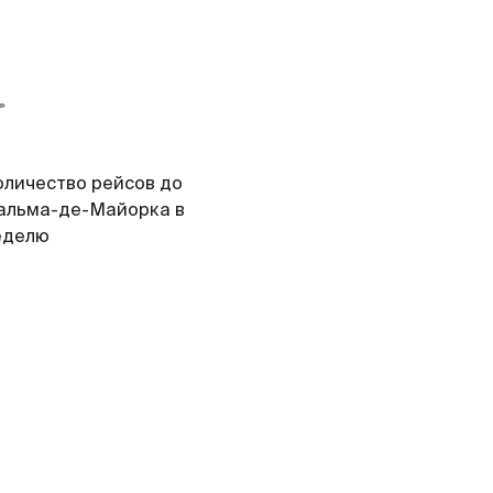
оличество рейсов до
альма-де-Майорка в
еделю