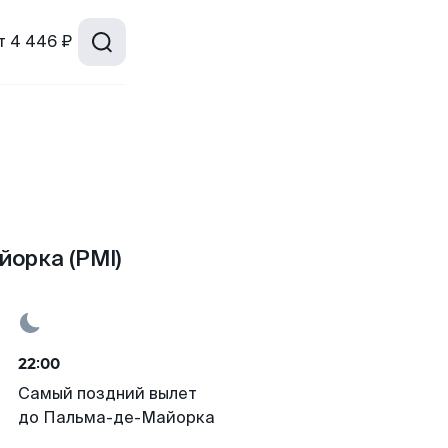
т
4 446 ₽
орка (PMI)
22:00
Самый поздний вылет
до Пальма-де-Майорка