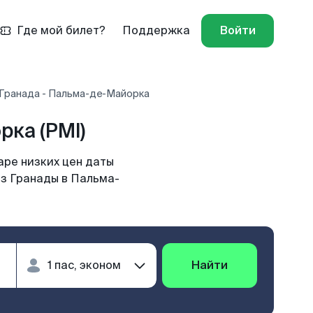
Где мой билет?
Поддержка
Войти
 Гранада - Пальма-де-Майорка
ка (PMI)
ре низких цен даты
из Гранады в Пальма-
Найти