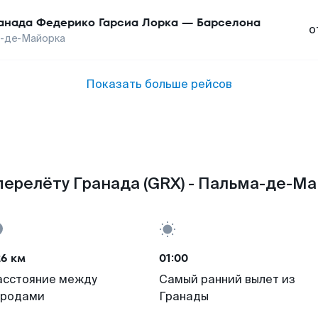
анада Федерико Гарсиа Лорка
—
Барселона
о
-де-Майорка
Показать больше рейсов
перелёту Гранада (GRX) - Пальма-де-Май
26 км
01:00
асстояние между
Самый ранний вылет из
ородами
Гранады