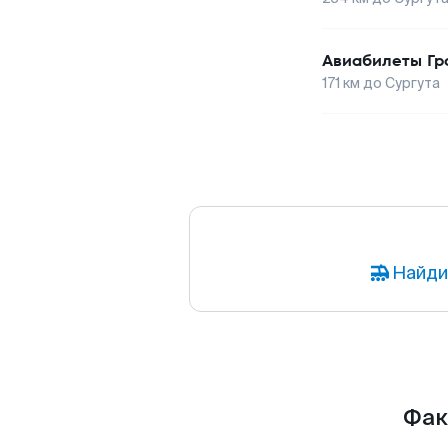
Авиабилеты
Гр
171
км до
Сургута
Найди
Фак