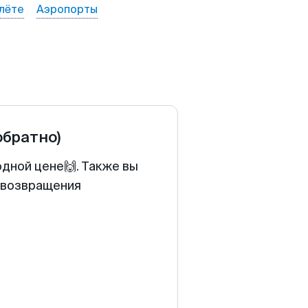
лёте
Аэропорты
обратно)
одной цене🙌. Также вы
у возвращения