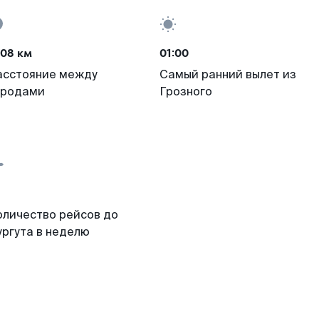
708 км
01:00
асстояние между
Самый ранний вылет из
ородами
Грозного
оличество рейсов до
ургута в неделю