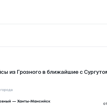
сы из Грозного в ближайшие с Сургуто
 города
озный
—
Ханты-Мансийск
о
а