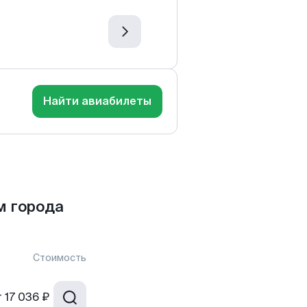
Найти авиабилеты
м города
Стоимость
т
17 036 ₽