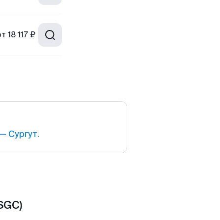
от
18 117 ₽
— Сургут.
SGC)