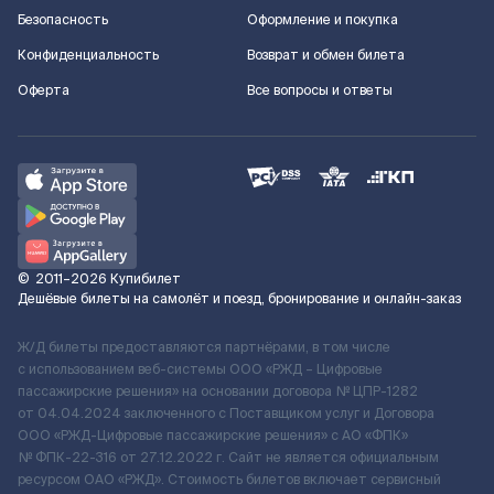
Безопасность
Оформление и покупка
Конфиденциальность
Возврат и обмен билета
Оферта
Все вопросы и ответы
©
2011–2026
Купибилет
Дешёвые билеты на самолёт и поезд, бронирование и онлайн-заказ
Ж/Д билеты предоставляются партнёрами, в том числе
с использованием веб-системы ООО «РЖД – Цифровые
пассажирские решения» на основании договора № ЦПР-1282
от 04.04.2024 заключенного с Поставщиком услуг и Договора
ООО «РЖД-Цифровые пассажирские решения» c АО «ФПК»
№ ФПК-22-316 от 27.12.2022 г. Сайт не является официальным
ресурсом ОАО «РЖД». Стоимость билетов включает сервисный