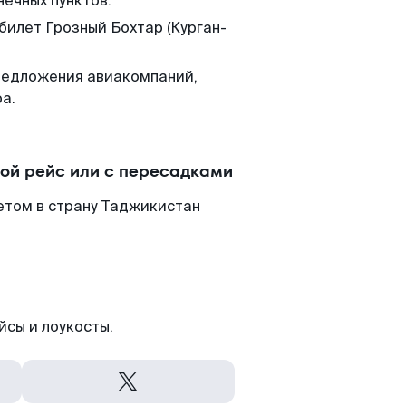
нечных пунктов.
билет Грозный Бохтар (Курган-
редложения авиакомпаний,
а.
мой рейс или с пересадками
етом в страну Таджикистан
йсы и лоукосты.