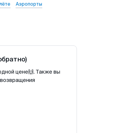
лёте
Аэропорты
 обратно)
одной цене🙌. Также вы
у возвращения