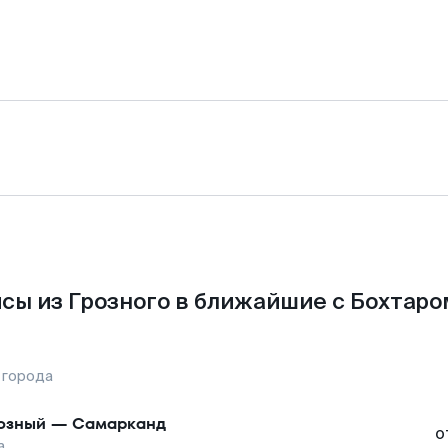
сы из Грозного в ближайшие с Бохтаро
 города
озный
—
Самарканд
о
а