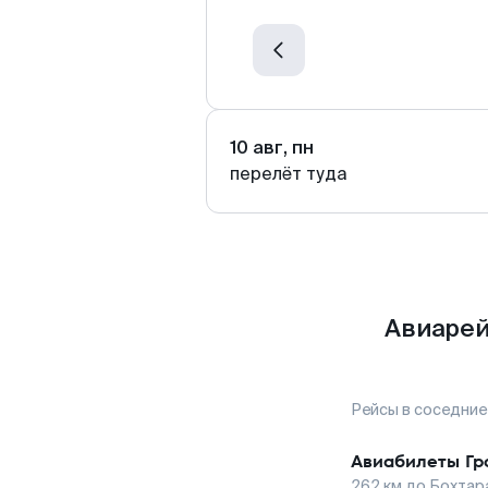
10 авг, пн
перелёт туда
Авиарей
Рейсы в соседние
Авиабилеты
Гр
262
км до
Бохтар