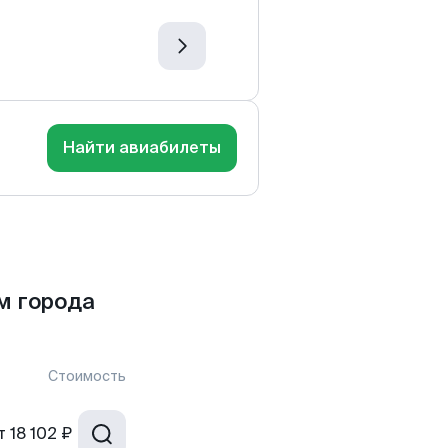
Найти авиабилеты
м города
Стоимость
т
18 102 ₽