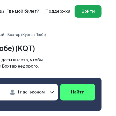
Где мой билет?
Поддержка
Войти
й - Бохтар (Курган-Тюбе)
бе) (KQT)
 даты вылета, чтобы
в Бохтар недорого.
Найти