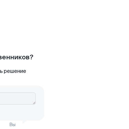
твенников?
ть решение
Вы