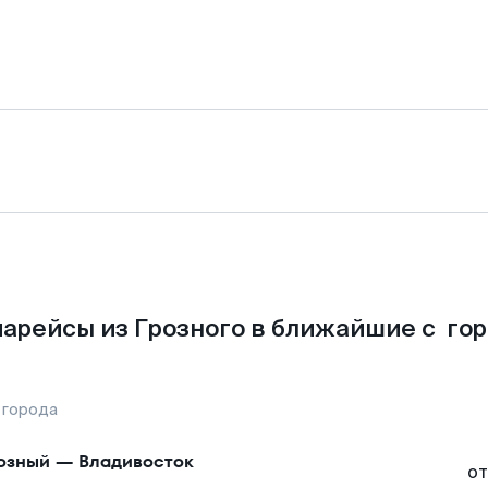
арейсы из Грозного в ближайшие с го
 города
озный
—
Владивосток
от