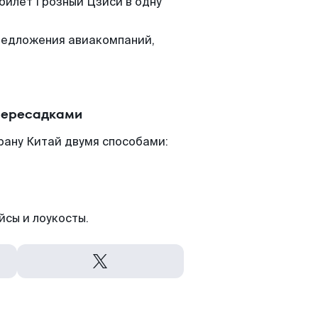
 билет Грозный Цзиси в одну
редложения авиакомпаний,
 пересадками
рану Китай двумя способами:
йсы и лоукосты.