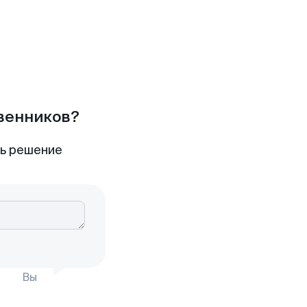
твенников?
ть решение
Вы