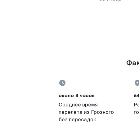
Фак
около 8 часов
64
Среднее время
Р
перелета из Грозного
г
без пересадок