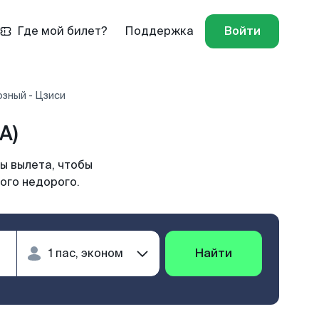
Где мой билет?
Поддержка
Войти
зный - Цзиси
A)
ы вылета, чтобы
ого недорого.
Найти