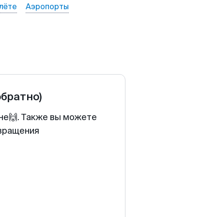
лёте
Аэропорты
обратно)
не🙌. Также вы можете
звращения