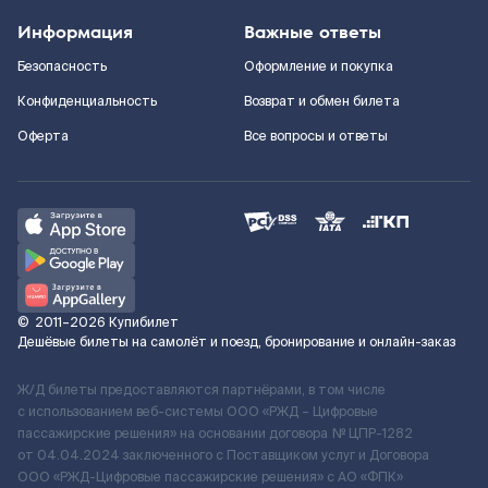
Информация
Важные ответы
Безопасность
Оформление и покупка
Конфиденциальность
Возврат и обмен билета
Оферта
Все вопросы и ответы
©
2011–2026
Купибилет
Дешёвые билеты на самолёт и поезд, бронирование и онлайн-заказ
Ж/Д билеты предоставляются партнёрами, в том числе
с использованием веб-системы ООО «РЖД – Цифровые
пассажирские решения» на основании договора № ЦПР-1282
от 04.04.2024 заключенного с Поставщиком услуг и Договора
ООО «РЖД-Цифровые пассажирские решения» c АО «ФПК»