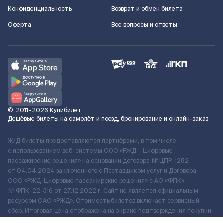
Конфиденциальность
Возврат и обмен билета
Оферта
Все вопросы и ответы
©
2011–2026
Купибилет
Дешёвые билеты на самолёт и поезд, бронирование и онлайн-заказ
Ж/Д билеты предоставляются партнёрами, в том числе
с использованием веб-системы ООО «РЖД – Цифровые
пассажирские решения» на основании договора № ЦПР-1282
от 04.04.2024 заключенного с Поставщиком услуг и Договора
ООО «РЖД-Цифровые пассажирские решения» c АО «ФПК»
№ ФПК-22-316 от 27.12.2022 г. Сайт не является официальным
ресурсом ОАО «РЖД». Стоимость билетов включает сервисный
сбор. Итоговая цена отображена на экране подтверждения покупки.
По вопросам рассмотрения обращений, жалоб, претензий граждан