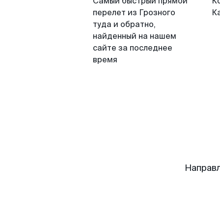
Самый быстрый прямой
К
перелет из Грозного
К
туда и обратно,
найденный на нашем
сайте за последнее
время
Направл