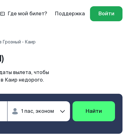
Где мой билет?
Поддержка
Войти
 Грозный - Каир
)
даты вылета, чтобы
 в Каир недорого.
Найти