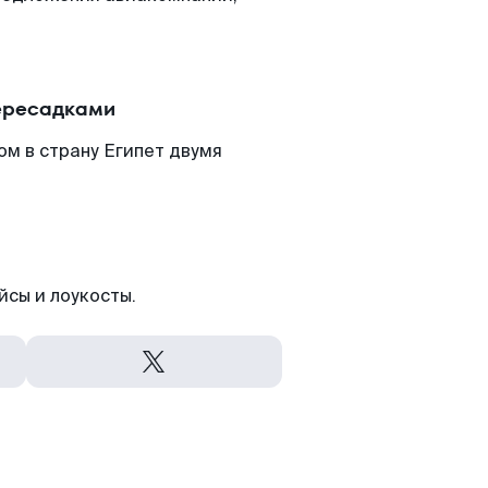
пересадками
ом в страну Египет двумя
йсы и лоукосты.