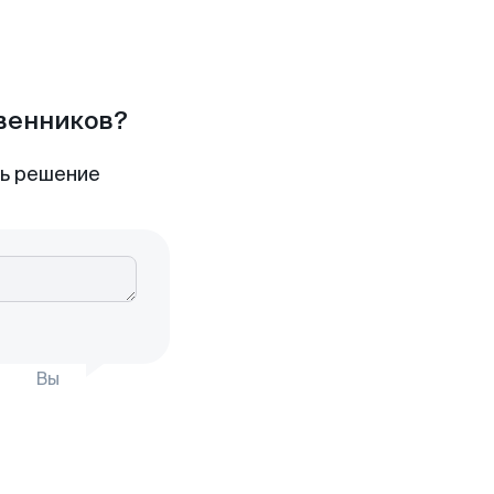
твенников?
ть решение
Вы