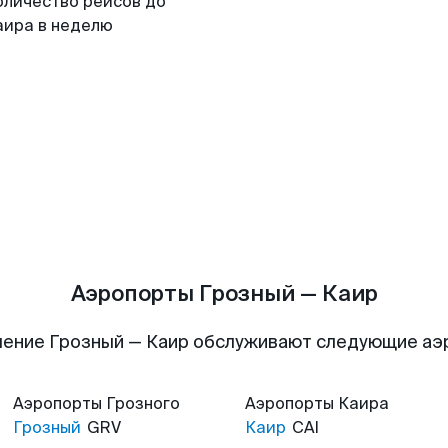
оличество рейсов до
аира в неделю
Аэропорты Грозный — Каир
ение Грозный — Каир обслуживают следующие а
Аэропорты
Грозного
Аэропорты
Каира
Грозный
GRV
Каир
CAI