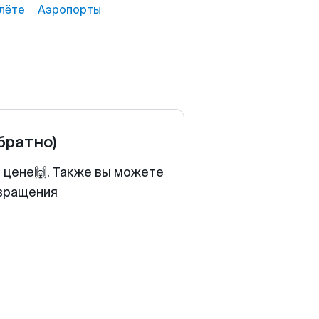
лёте
Аэропорты
обратно)
й цене🙌. Также вы можете
звращения