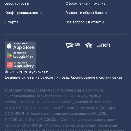
Безопасность
Оформление и покупка
Конфиденциальность
Возврат и обмен билета
Оферта
Все вопросы и ответы
©
2011–2026
Купибилет
Дешёвые билеты на самолёт и поезд, бронирование и онлайн-заказ
Ж/Д билеты предоставляются партнёрами, в том числе
с использованием веб-системы ООО «РЖД – Цифровые
пассажирские решения» на основании договора № ЦПР-1282
от 04.04.2024 заключенного с Поставщиком услуг и Договора
ООО «РЖД-Цифровые пассажирские решения» c АО «ФПК»
№ ФПК-22-316 от 27.12.2022 г. Сайт не является официальным
ресурсом ОАО «РЖД». Стоимость билетов включает сервисный