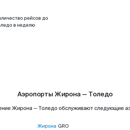
оличество рейсов до
оледо в неделю
Аэропорты Жирона — Толедо
ение Жирона — Толедо обслуживают следующие а
Жирона
GRO