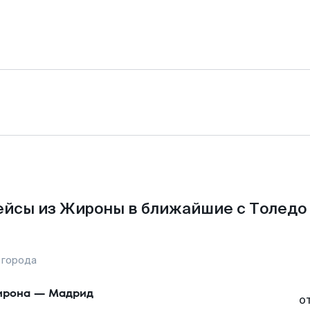
йсы из Жироны в ближайшие с Толедо
 города
ирона
—
Мадрид
о