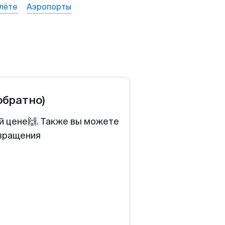
лёте
Аэропорты
обратно)
й цене🙌. Также вы можете
звращения