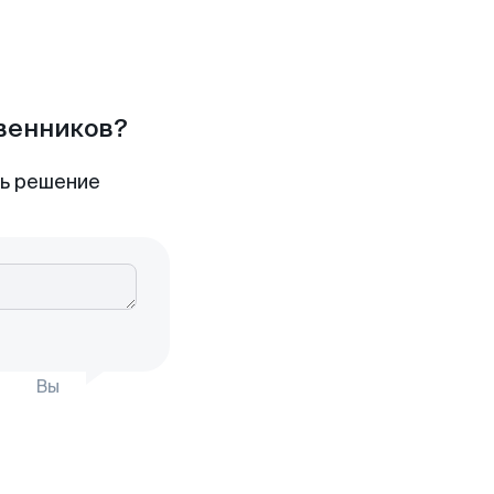
твенников?
ть решение
Вы