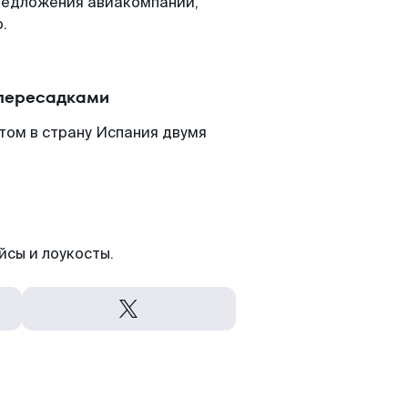
редложения авиакомпаний,
.
 пересадками
том в страну Испания двумя
йсы и лоукосты.