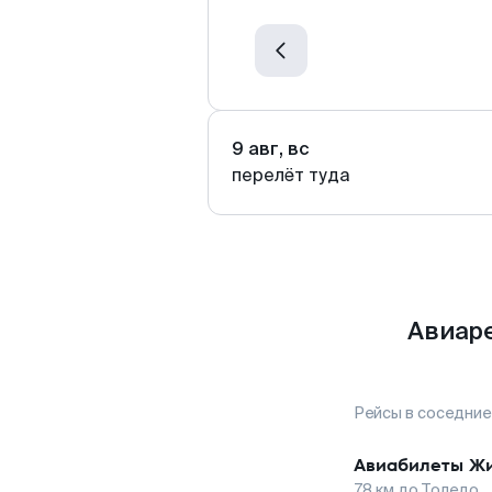
9 авг, вс
перелёт туда
Авиаре
Рейсы в соседние
Авиабилеты
Ж
78
км до
Толедо