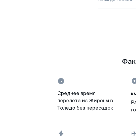
Фак
к
Среднее время
перелета из Жироны в
Р
Толедо без пересадок
г