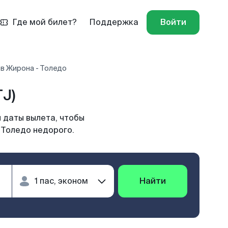
Где мой билет?
Поддержка
Войти
в Жирона - Толедо
J)
 даты вылета, чтобы
 Толедо недорого.
Найти