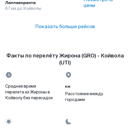
Лаппеенранта
цены
67
км до
Койволы
Показать больше рейсов
Факты по перелёту Жирона (GRO) - Койвола
(UTI)
км
Среднее время
перелета из Жироны в
Расстояние между
Койволу без пересадок
городами