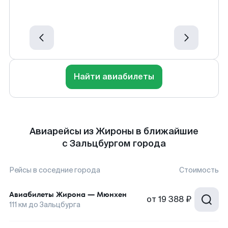
Найти авиабилеты
Авиарейсы из Жироны в ближайшие
с Зальцбургом города
Рейсы в соседние города
Стоимость
Авиабилеты
Жирона
—
Мюнхен
от
19 388 ₽
111
км до
Зальцбурга