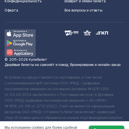
Конфиденциальность
Возврат и обмен билета
Оферта
Все вопросы и ответы
©
2011–2026
Купибилет
Дешёвые билеты на самолёт и поезд, бронирование и онлайн-заказ
Ж/Д билеты предоставляются партнёрами, в том числе
с использованием веб-системы ООО «РЖД – Цифровые
пассажирские решения» на основании договора № ЦПР-1282
от 04.04.2024 заключенного с Поставщиком услуг и Договора
ООО «РЖД-Цифровые пассажирские решения» c АО «ФПК»
№ ФПК-22-316 от 27.12.2022 г. Сайт не является официальным
ресурсом ОАО «РЖД». Стоимость билетов включает сервисный
сбор. Итоговая цена отображена на экране подтверждения покупки.
По вопросам рассмотрения обращений, жалоб, претензий граждан
Мы используем cookies для более удобной