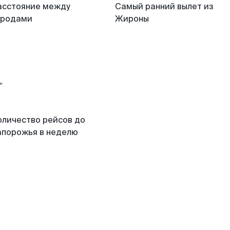
асстояние между
Самый ранний вылет из
ородами
Жироны
оличество рейсов до
апорожья в неделю