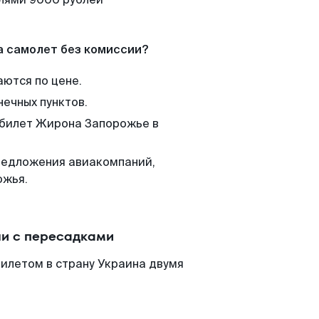
а самолет без комиссии?
аются по цене.
нечных пунктов.
м билет Жирона Запорожье в
редложения авиакомпаний,
ожья.
ли с пересадками
илетом в страну Украина двумя