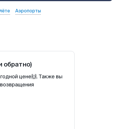
лёте
Аэропорты
и обратно)
годной цене🙌. Также вы
у возвращения