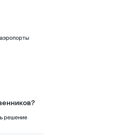
 аэропорты
твенников?
ть решение