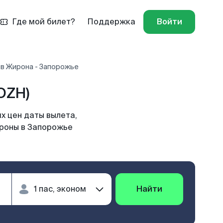
Где мой билет?
Поддержка
Войти
в Жирона - Запорожье
OZH)
х цен даты вылета,
ироны в Запорожье
Найти