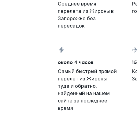
Среднее время
Р
перелета из Жироны в
г
Запорожье без
пересадок
около 4 часов
15
Самый быстрый прямой
К
перелет из Жироны
З
туда и обратно,
найденный на нашем
сайте за последнее
время