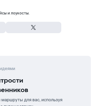
йсы и лоукосты.
 идеями
итрости
венников
 маршруты для вас, используя