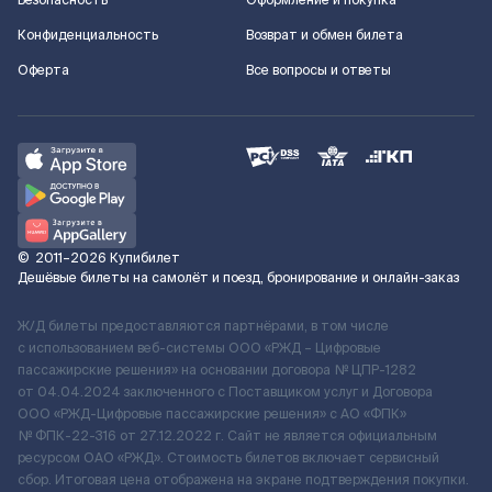
Безопасность
Оформление и покупка
Конфиденциальность
Возврат и обмен билета
Оферта
Все вопросы и ответы
©
2011–2026
Купибилет
Дешёвые билеты на самолёт и поезд, бронирование и онлайн-заказ
Ж/Д билеты предоставляются партнёрами, в том числе
с использованием веб-системы ООО «РЖД – Цифровые
пассажирские решения» на основании договора № ЦПР-1282
от 04.04.2024 заключенного с Поставщиком услуг и Договора
ООО «РЖД-Цифровые пассажирские решения» c АО «ФПК»
№ ФПК-22-316 от 27.12.2022 г. Сайт не является официальным
ресурсом ОАО «РЖД». Стоимость билетов включает сервисный
сбор. Итоговая цена отображена на экране подтверждения покупки.