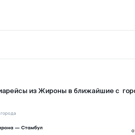
иарейсы из Жироны в ближайшие с гор
 города
ирона
—
Стамбул
о