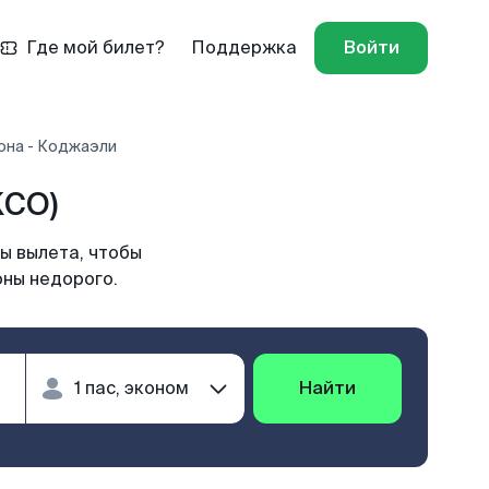
Где мой билет?
Поддержка
Войти
она - Коджаэли
KCO)
ы вылета, чтобы
оны недорого.
Найти