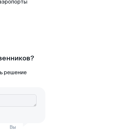
аэропорты
твенников?
ть решение
Вы