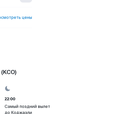
осмотреть цены
 (KCO)
22:00
Самый поздний вылет
до Коджаэли