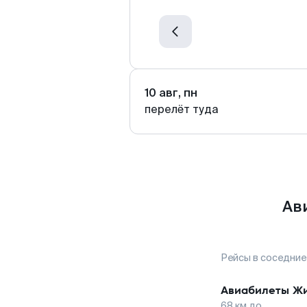
10 авг, пн
перелёт туда
Ав
Рейсы в соседние
Авиабилеты
Ж
68
км до