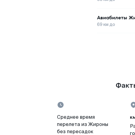
Авиабилеты
Ж
69
км до
Факты
к
Среднее время
перелета из Жироны
Р
без пересадок
г