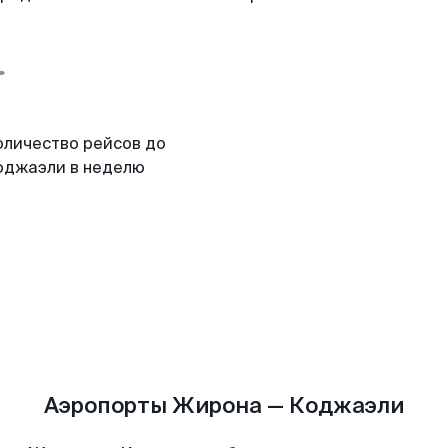
оличество рейсов до
оджаэли в неделю
Аэропорты Жирона — Коджаэли