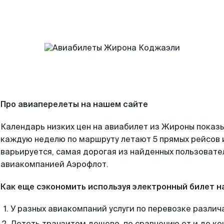
Про авиаперелеты на нашем сайте
Календарь низких цен на авиабилет из Жироны показы
каждую неделю по маршруту летают 5 прямых рейсов и
варьируется, самая дорогая из найденных пользоват
авиакомпанией Аэрофлот.
Как еще сэкономить используя электронный билет н
У разных авиакомпаний услуги по перевозке различ
Лететь транзитом дешево, по сравнению от и до ко