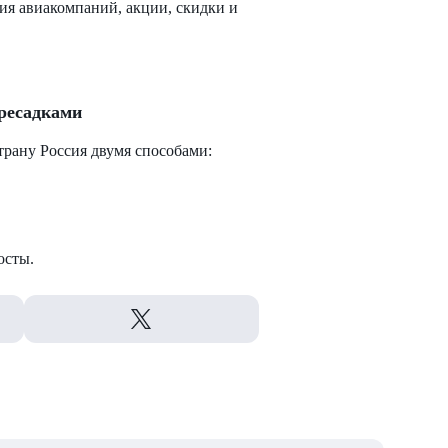
я авиакомпаний, акции, скидки и
ресадками
трану Россия двумя способами:
осты.