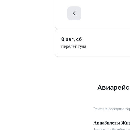
8 авг, сб
перелёт туда
Авиарейс
Рейсы в соседние го
Авиабилеты
Жир
166
км до
Челябинск