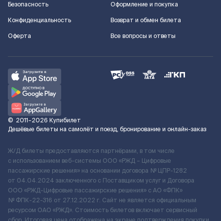
Безопасность
Оформление и покупка
Конфиденциальность
Возврат и обмен билета
Оферта
Все вопросы и ответы
©
2011–2026
Купибилет
Дешёвые билеты на самолёт и поезд, бронирование и онлайн-заказ
Ж/Д билеты предоставляются партнёрами, в том числе
с использованием веб-системы ООО «РЖД – Цифровые
пассажирские решения» на основании договора № ЦПР-1282
от 04.04.2024 заключенного с Поставщиком услуг и Договора
ООО «РЖД-Цифровые пассажирские решения» c АО «ФПК»
№ ФПК-22-316 от 27.12.2022 г. Сайт не является официальным
ресурсом ОАО «РЖД». Стоимость билетов включает сервисный
сбор. Итоговая цена отображена на экране подтверждения покупки.