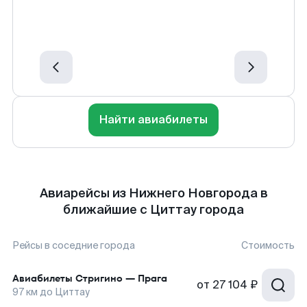
Найти авиабилеты
Авиарейсы из Нижнего Новгорода в
ближайшие с Циттау города
Рейсы в соседние города
Стоимость
Авиабилеты
Стригино
—
Прага
от
27 104 ₽
97
км до
Циттау