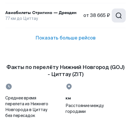
Авиабилеты
Стригино
—
Дрезден
от
38 665 ₽
77
км до
Циттау
Показать больше рейсов
Факты по перелёту Нижний Новгород (GOJ)
- Циттау (ZIT)
км
Среднее время
перелета из Нижнего
Расстояние между
Новгорода в Циттау
городами
без пересадок