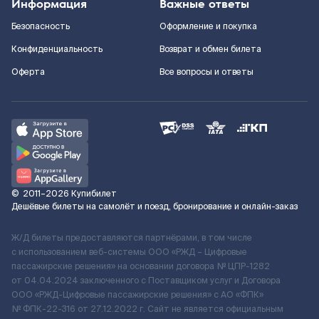
Информация
Важные ответы
Безопасность
Оформление и покупка
Конфиденциальность
Возврат и обмен билета
Оферта
Все вопросы и ответы
©
2011–2026
Купибилет
Дешёвые билеты на самолёт и поезд, бронирование и онлайн-заказ
Ж/Д билеты предоставляются партнёрами, в том числе
с использованием веб-системы ООО «РЖД – Цифровые
пассажирские решения» на основании договора № ЦПР-1282
от 04.04.2024 заключенного с Поставщиком услуг и Договора
ООО «РЖД-Цифровые пассажирские решения» c АО «ФПК»
№ ФПК-22-316 от 27.12.2022 г. Сайт не является официальным