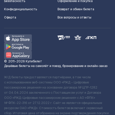
Безопасность
Оформление и покупка
Конфиденциальность
Возврат и обмен билета
Оферта
Все вопросы и ответы
©
2011–2026
Купибилет
Дешёвые билеты на самолёт и поезд, бронирование и онлайн-заказ
Ж/Д билеты предоставляются партнёрами, в том числе
с использованием веб-системы ООО «РЖД – Цифровые
пассажирские решения» на основании договора № ЦПР-1282
от 04.04.2024 заключенного с Поставщиком услуг и Договора
ООО «РЖД-Цифровые пассажирские решения» c АО «ФПК»
№ ФПК-22-316 от 27.12.2022 г. Сайт не является официальным
ресурсом ОАО «РЖД». Стоимость билетов включает сервисный
сбор. Итоговая цена отображена на экране подтверждения покупки.