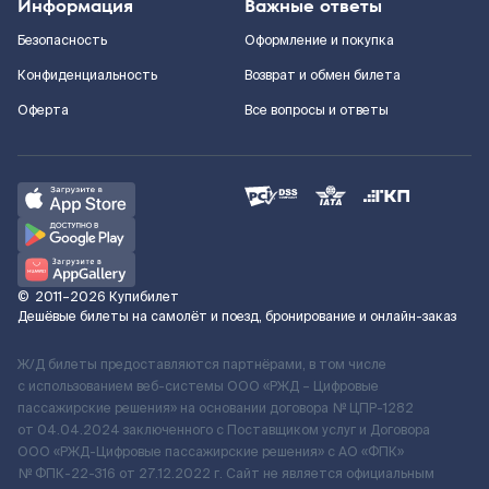
Информация
Важные ответы
Безопасность
Оформление и покупка
Конфиденциальность
Возврат и обмен билета
Оферта
Все вопросы и ответы
©
2011–2026
Купибилет
Дешёвые билеты на самолёт и поезд, бронирование и онлайн-заказ
Ж/Д билеты предоставляются партнёрами, в том числе
с использованием веб-системы ООО «РЖД – Цифровые
пассажирские решения» на основании договора № ЦПР-1282
от 04.04.2024 заключенного с Поставщиком услуг и Договора
ООО «РЖД-Цифровые пассажирские решения» c АО «ФПК»
№ ФПК-22-316 от 27.12.2022 г. Сайт не является официальным