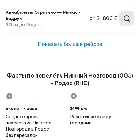
Авиабилеты
Стригино
—
Милас -
от
21 800 ₽
Бодрум
101
км до
Родоса
Показать больше рейсов
Факты по перелёту Нижний Новгород (GOJ)
- Родос (RHO)
около 4 часов
2499 км
Среднее время
Расстояние между
перелета из Нижнего
городами
Новгорода в Родос
без пересадок