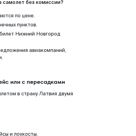
а самолет без комиссии?
аются по цене.
нечных пунктов.
м билет Нижний Новгород
редложения авиакомпаний,
и.
ейс или с пересадками
летом в страну Латвия двумя
йсы и лоукосты.