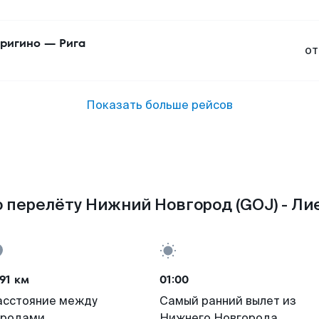
ригино
—
Рига
от
Показать больше рейсов
 перелёту Нижний Новгород (GOJ) - Лие
91 км
01:00
асстояние между
Самый ранний вылет из
ородами
Нижнего Новгорода