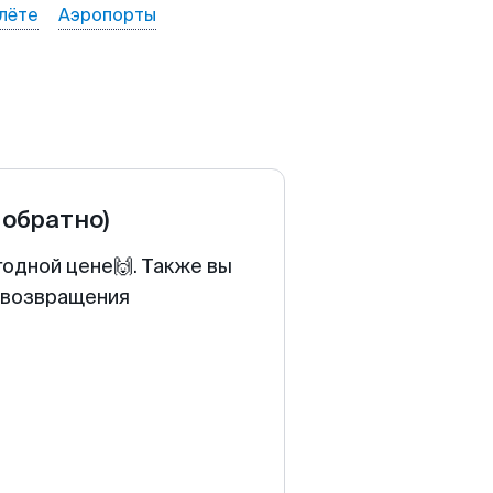
лёте
Аэропорты
 обратно)
годной цене🙌. Также вы
у возвращения