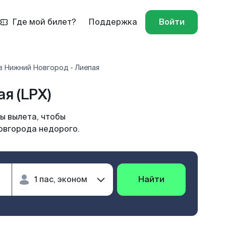
Где мой билет?
Поддержка
Войти
в Нижний Новгород - Лиепая
я (LPX)
ы вылета, чтобы
овгорода недорого.
Найти