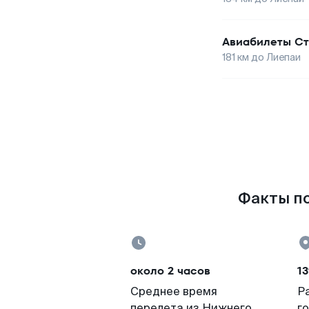
Авиабилеты
Ст
181
км до
Лиепаи
Факты по
около 2 часов
13
Среднее время
Р
перелета из Нижнего
г