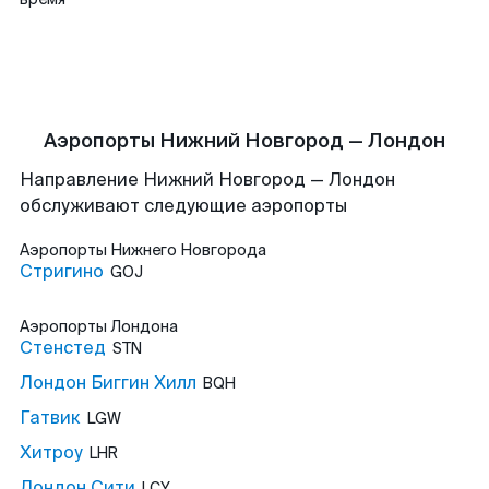
Аэропорты Нижний Новгород — Лондон
Направление Нижний Новгород — Лондон
обслуживают следующие аэропорты
Аэропорты
Нижнего Новгорода
Стригино
GOJ
Аэропорты
Лондона
Стенстед
STN
Лондон Биггин Хилл
BQH
Гатвик
LGW
Хитроу
LHR
Лондон Сити
LCY