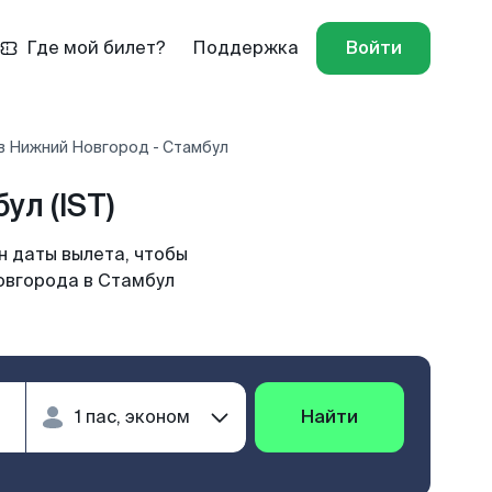
Где мой билет?
Поддержка
Войти
в Нижний Новгород - Стамбул
л (IST)
н даты вылета, чтобы
овгорода в Стамбул
Найти