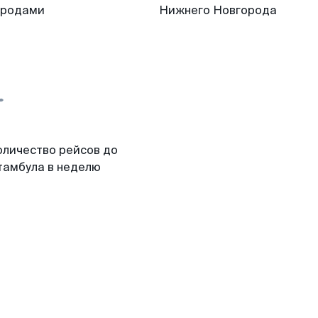
ородами
Нижнего Новгорода
оличество рейсов до
тамбула в неделю