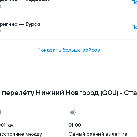
П
а
ригино
—
Бурса
П
а
Показать больше рейсов
 перелёту Нижний Новгород (GOJ) - Стам
001 км
01:00
асстояние между
Самый ранний вылет из