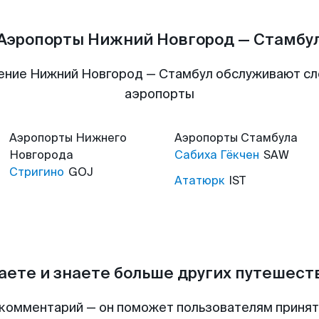
Аэропорты Нижний Новгород — Стамбу
ение Нижний Новгород — Стамбул обслуживают с
аэропорты
Аэропорты
Нижнего
Аэропорты
Стамбула
Новгорода
Сабиха Гёкчен
SAW
Стригино
GOJ
Ататюрк
IST
аете и знаете больше других путешес
комментарий — он поможет пользователям приня