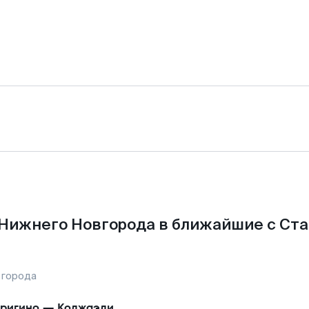
Нижнего Новгорода в ближайшие с Ст
 города
ригино
—
Коджаэли