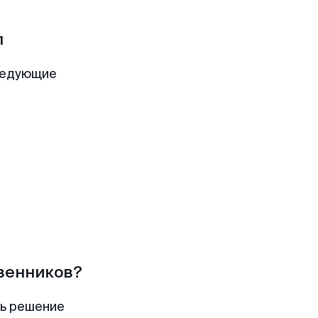
л
ледующие
твенников?
ть решение