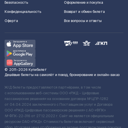
Безопасность
Оформление и покупка
Конфиденциальность
Возврат и обмен билета
Оферта
Все вопросы и ответы
©
2011–2026
Купибилет
Дешёвые билеты на самолёт и поезд, бронирование и онлайн-заказ
Ж/Д билеты предоставляются партнёрами, в том числе
с использованием веб-системы ООО «РЖД – Цифровые
пассажирские решения» на основании договора № ЦПР-1282
от 04.04.2024 заключенного с Поставщиком услуг и Договора
ООО «РЖД-Цифровые пассажирские решения» c АО «ФПК»
№ ФПК-22-316 от 27.12.2022 г. Сайт не является официальным
ресурсом ОАО «РЖД». Стоимость билетов включает сервисный
сбор. Итоговая цена отображена на экране подтверждения покупки.