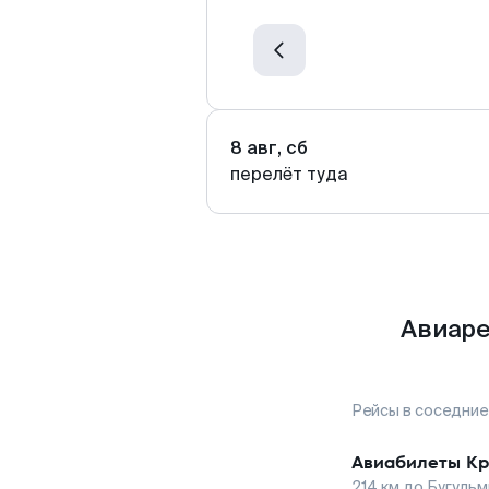
8 авг, сб
перелёт туда
Авиаре
Рейсы в соседние
Авиабилеты
Кр
214
км до
Бугуль