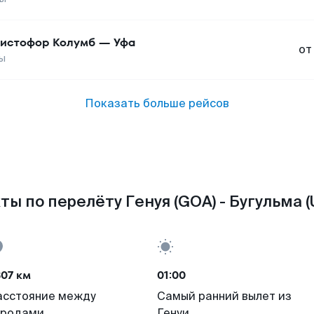
истофор Колумб
—
Уфа
от
ы
Показать больше рейсов
ты по перелёту Генуя (GOA) - Бугульма (
07 км
01:00
асстояние между
Самый ранний вылет из
ородами
Генуи