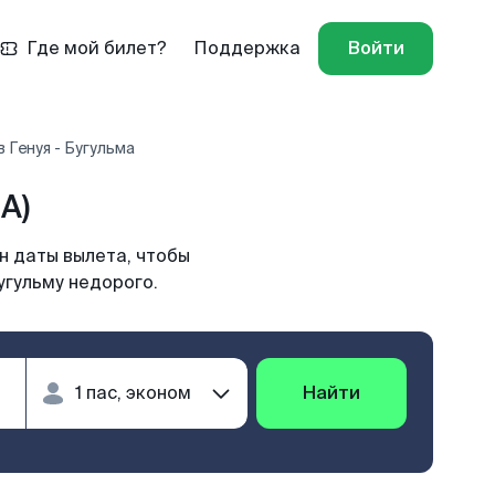
Где мой билет?
Поддержка
Войти
 Генуя - Бугульма
A)
н даты вылета, чтобы
угульму недорого.
Найти