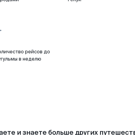
оличество рейсов до
угульмы в неделю
аете и знаете больше других путешес