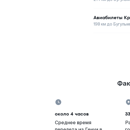
Авиабилеты
Кр
198
км до
Бугульм
Фак
около 4 часов
33
Среднее время
Р
перелета из Генуи в
г