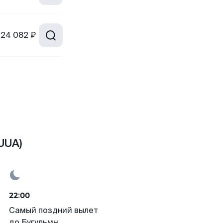
24 082 ₽
UUA)
22:00
Самый поздний вылет
до Бугульмы