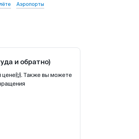
лёте
Аэропорты
туда и обратно)
й цене🙌. Также вы можете
звращения