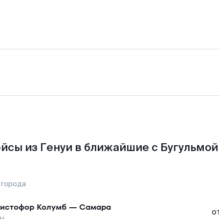
йсы из Генуи в ближайшие с Бугульмой
 города
истофор Колумб
—
Самара
о
мы