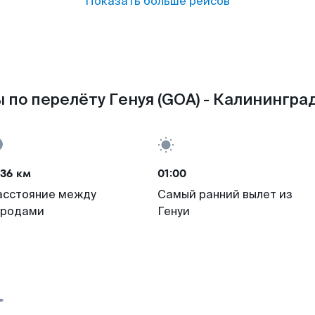
Показать больше рейсов
 по перелёту Генуя (GOA) - Калининград
36 км
01:00
асстояние между
Самый ранний вылет из
ородами
Генуи