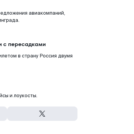
редложения авиакомпаний,
инграда.
и с пересадками
илетом в страну Россия двумя
йсы и лоукосты.