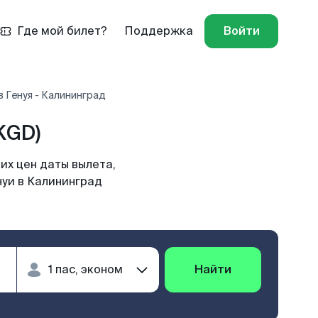
Где мой билет?
Поддержка
Войти
 Генуя - Калининград
KGD)
их цен даты вылета,
нуи в Калининград
Найти