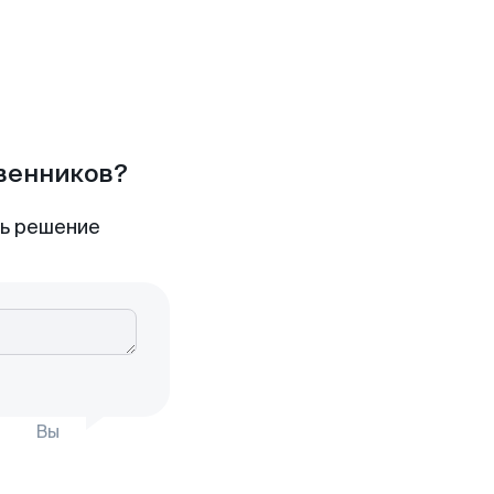
твенников?
ть решение
Вы