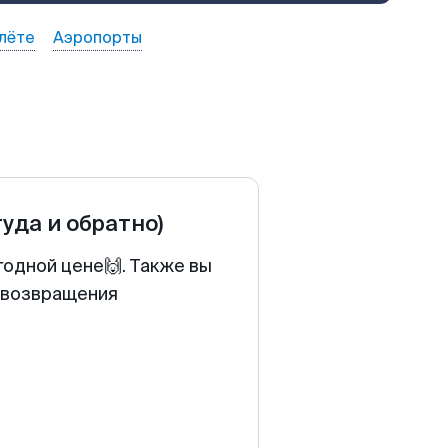
лёте
Аэропорты
туда и обратно)
годной цене🙌. Также вы
у возвращения