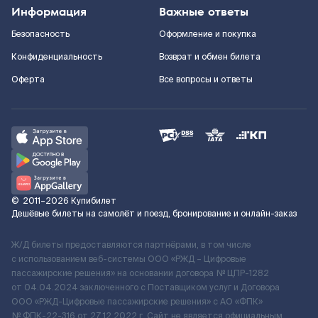
Информация
Важные ответы
Безопасность
Оформление и покупка
Конфиденциальность
Возврат и обмен билета
Оферта
Все вопросы и ответы
©
2011–2026
Купибилет
Дешёвые билеты на самолёт и поезд, бронирование и онлайн-заказ
Ж/Д билеты предоставляются партнёрами, в том числе
с использованием веб-системы ООО «РЖД – Цифровые
пассажирские решения» на основании договора № ЦПР-1282
от 04.04.2024 заключенного с Поставщиком услуг и Договора
ООО «РЖД-Цифровые пассажирские решения» c АО «ФПК»
№ ФПК-22-316 от 27.12.2022 г. Сайт не является официальным