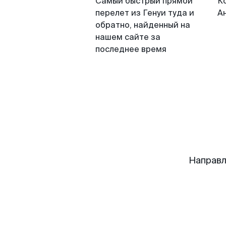
Самый быстрый прямой
К
перелет из Генуи туда и
А
обратно, найденный на
нашем сайте за
последнее время
Направл