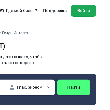
Где мой билет?
Поддержка
Войти
 Генуя - Анталия
T)
н даты вылета, чтобы
Анталию недорого.
Найти