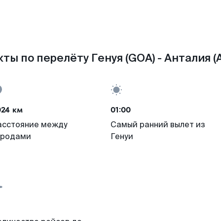
ты по перелёту Генуя (GOA) - Анталия (
024 км
01:00
асстояние между
Самый ранний вылет из
ородами
Генуи