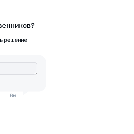
твенников?
ть решение
Вы