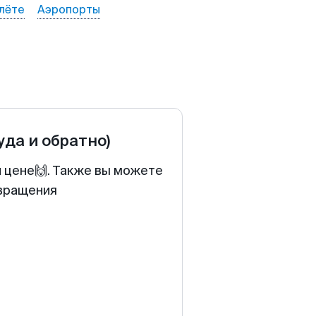
лёте
Аэропорты
уда и обратно)
й цене🙌. Также вы можете
звращения