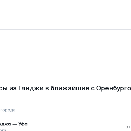
сы из Гянджи в ближайшие с Оренбурго
 города
нджа
—
Уфа
от
рга