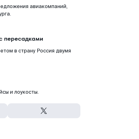
редложения авиакомпаний,
урга.
 с пересадками
етом в страну Россия двумя
йсы и лоукосты.