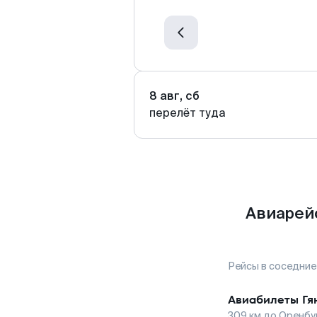
8 авг, сб
перелёт туда
Авиарей
Рейсы в соседние
Авиабилеты
Гя
309
км до
Оренбу