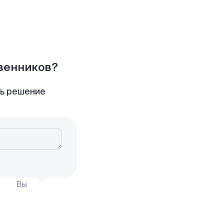
твенников?
ть решение
Вы