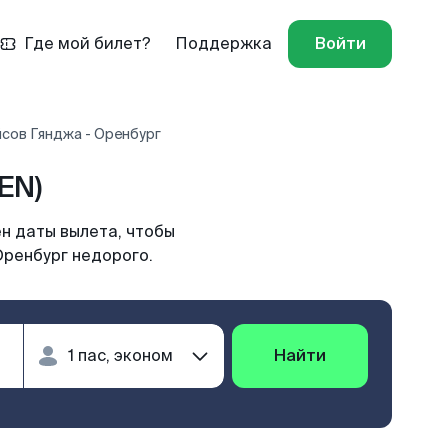
Где мой билет?
Поддержка
Войти
сов Гянджа - Оренбург
EN)
н даты вылета, чтобы
Оренбург недорого.
Найти