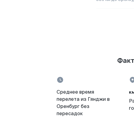
Факт
к
Среднее время
перелета из Гянджи в
Р
Оренбург без
г
пересадок