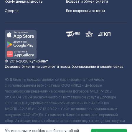
Конфиденциальность
Возврат и обмен билета
Оферта
Все вопросы и ответы
©
2011–2026
Купибилет
Дешёвые билеты на самолёт и поезд, бронирование и онлайн-заказ
Ж/Д билеты предоставляются партнёрами, в том числе
с использованием веб-системы ООО «РЖД – Цифровые
пассажирские решения» на основании договора № ЦПР-1282
от 04.04.2024 заключенного с Поставщиком услуг и Договора
ООО «РЖД-Цифровые пассажирские решения» c АО «ФПК»
№ ФПК-22-316 от 27.12.2022 г. Сайт не является официальным
ресурсом ОАО «РЖД». Стоимость билетов включает сервисный
сбор. Итоговая цена отображена на экране подтверждения покупки.
По вопросам рассмотрения обращений, жалоб, претензий граждан
Мы используем cookies для более удобной