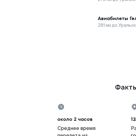
Авиабилеты
Ге
281
км до
Уральск
Факты
около 2 часов
12
Среднее время
Р
перелета из
г