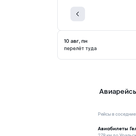
10 авг, пн
перелёт туда
Авиарейсы
Рейсы в соседние
Авиабилеты
Ге
278
км до
Уральс