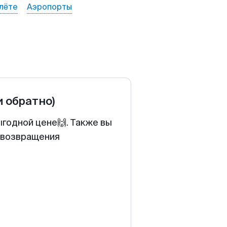
лёте
Аэропорты
и обратно)
ыгодной цене🙌. Также вы
у возвращения