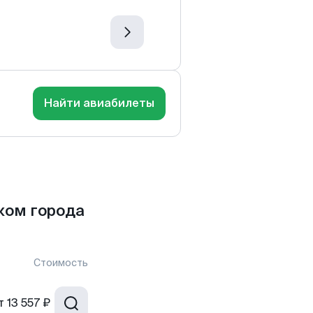
Найти авиабилеты
ком города
Стоимость
т
13 557 ₽