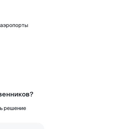
 аэропорты
твенников?
ть решение