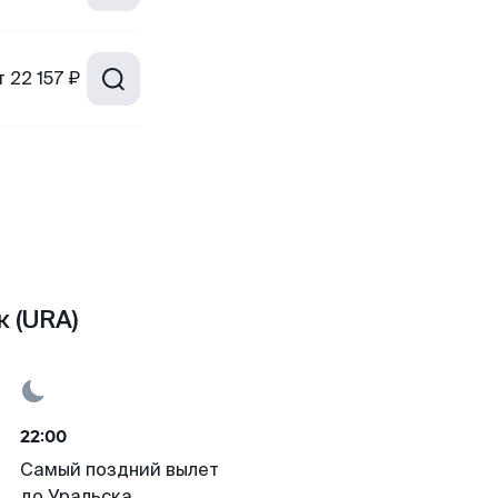
т
22 157 ₽
 (URA)
22:00
Самый поздний вылет
до Уральска