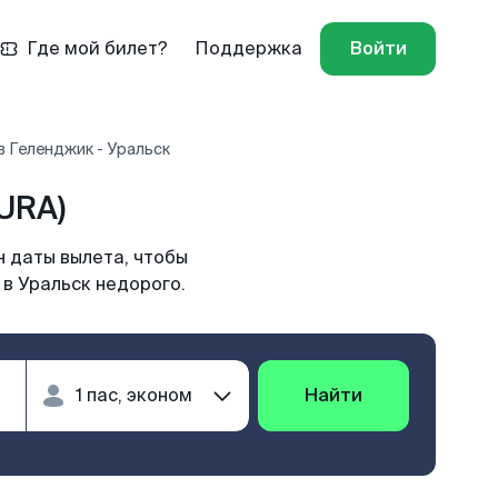
Где мой билет?
Поддержка
Войти
 Геленджик - Уральск
URA)
н даты вылета, чтобы
в Уральск недорого.
Найти