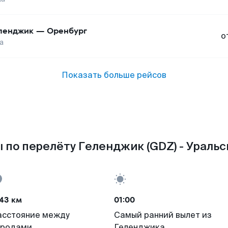
ленджик
—
Оренбург
о
а
Показать больше рейсов
 по перелёту Геленджик (GDZ) - Уральск
43 км
01:00
асстояние между
Самый ранний вылет из
ородами
Геленджика