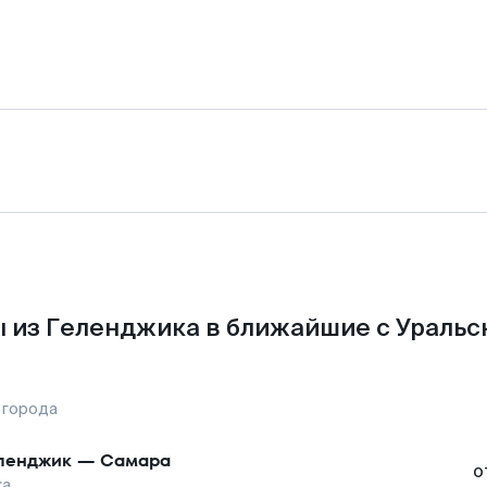
 из Геленджика в ближайшие с Уральс
 города
ленджик
—
Самара
о
ка