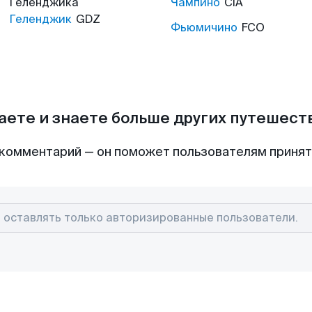
Геленджика
Чампино
CIA
Геленджик
GDZ
Фьюмичино
FCO
аете и знаете больше других путешес
комментарий — он поможет пользователям приня