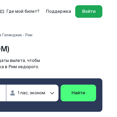
Где мой билет?
Поддержка
Войти
в Геленджик - Рим
OM)
даты вылета, чтобы
ка в Рим недорого.
Найти