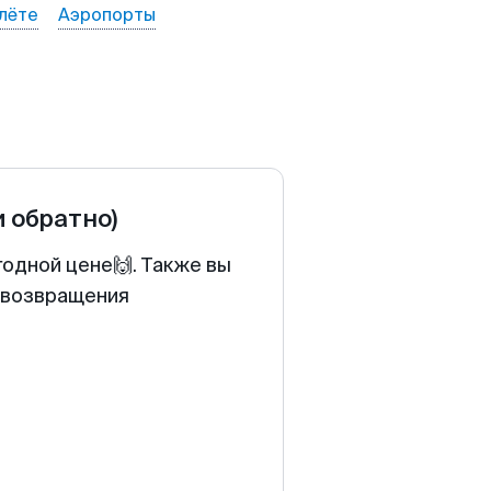
лёте
Аэропорты
и обратно)
годной цене🙌. Также вы
у возвращения