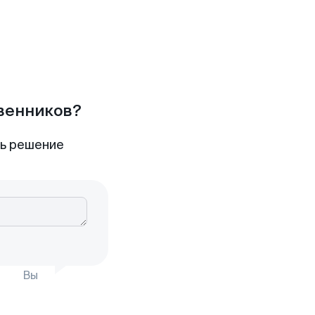
твенников?
ть решение
Вы