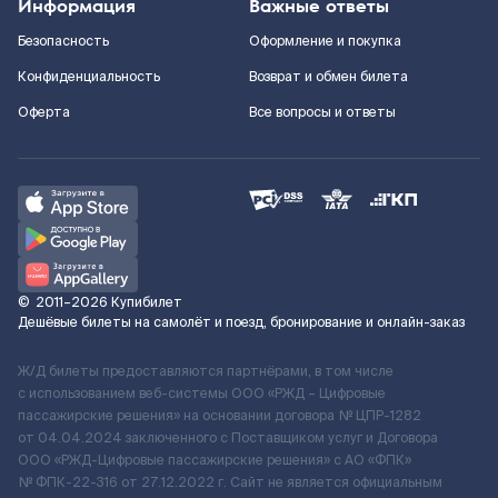
Информация
Важные ответы
Безопасность
Оформление и покупка
Конфиденциальность
Возврат и обмен билета
Оферта
Все вопросы и ответы
©
2011–2026
Купибилет
Дешёвые билеты на самолёт и поезд, бронирование и онлайн-заказ
Ж/Д билеты предоставляются партнёрами, в том числе
с использованием веб-системы ООО «РЖД – Цифровые
пассажирские решения» на основании договора № ЦПР-1282
от 04.04.2024 заключенного с Поставщиком услуг и Договора
ООО «РЖД-Цифровые пассажирские решения» c АО «ФПК»
№ ФПК-22-316 от 27.12.2022 г. Сайт не является официальным